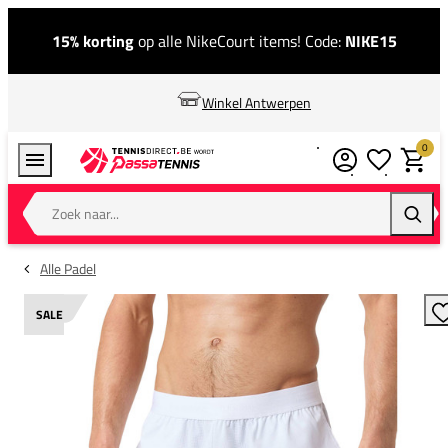
15% korting
op alle NikeCourt items! Code:
NIKE15
Winkel Antwerpen
0
Verlanglijstj
Winkel
Zoek naar...
Zoeke
Alle Padel
SALE
T