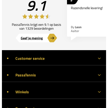
9.1
9
Razendsnelle levering!
PassaTennis krijgt een 9.1 op basis
By
Leon
van 1329 beoordelingen
Aalter
Geef je mening
Customer service
PassaTennis
Winkels