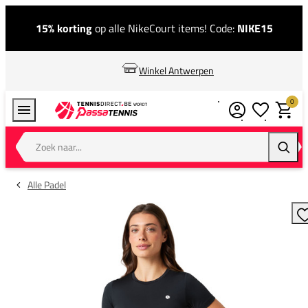
15% korting
op alle NikeCourt items! Code:
NIKE15
Winkel Antwerpen
0
Verlanglijstj
Winkel
Zoek naar...
Zoeke
Alle Padel
T