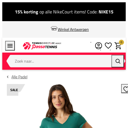
15% korting
op alle NikeCourt items! Code:
NIKE15
Winkel Antwerpen
0
Verlanglijstj
Winkel
Zoek naar...
Zoeke
Alle Padel
SALE
T