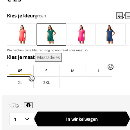
/
Kies je kleur
groen
We hebben deze kleuren nog op voorraad voor maat XS!
Kies je maat
Maatadvies
XS
S
M
L
XL
2XL
i
In winkelwagen
Aantal