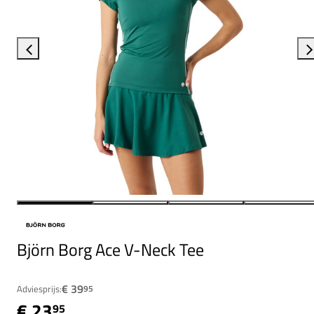
Björn Borg Ace V-Neck Tee
€ 39
Adviesprijs:
95
€ 23
95