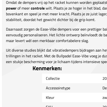
Omdat de dempers vrij op het racket kunnen worden geplaatst,
power
of meer
controle
wilt. Plaats je ze hoger in het blad, d
bovenkant en speel je met meer kracht. Plaats je ze juist lage
stabiliteit, doordat het gewicht dichter bij de grip komt.
Daarnaast zorgen de Ease-Vibe dempers voor een prettiger bal
eenvoudig personaliseren. Het lichte ontwerp beïnvloedt de ba
maar levert wél een merkbaar comfortabelere slag.
Uit diverse studies blijkt dat vibratiedempers bijdragen aan h
trillingen in het racket. Met de Bullpadel Ease-Vibe voeg je du
een stukje bescherming voor je lichaam tijdens intensieve spee
Kenmerken:
Collectie
20
Accessoiretype
De
Kleur
zw