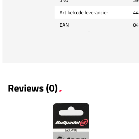
SKU
39
Artikelcode leverancier
44
EAN
84
Reviews (0)