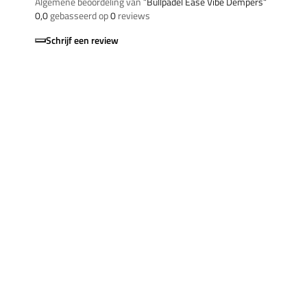
Algemene beoordeling van
”Bullpadel Ease Vibe Dempers“
0,0
gebasseerd op
0
reviews
Schrijf een review