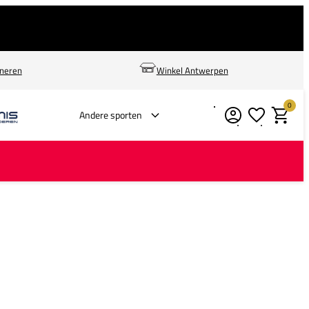
rneren
Winkel Antwerpen
0
Verlanglijstje
Winkelm
Andere sporten