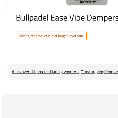
Bullpadel Ease Vibe Demper
Helaas, dit product is niet langer leverbaar.
Alles over dit product
Handig voor erbij
Omschrijving
Kenmer