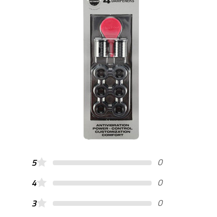
0
5
0
4
0
3