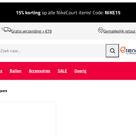
15% korting
op alle NikeCourt items! Code:
NIKE15
Gratis verzending > €79
Gemakkelijk retou
Zoeken
ps
Ballen
Accessoires
SALE
Overig
mpers