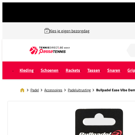
Kies je eigen bezorgdag
Zoek naar...
Kleding
Schoenen
Rackets
Tassen
Snaren
Gri
Padel
Accessoires
Padeluitrusting
Bullpadel Ease Vibe De