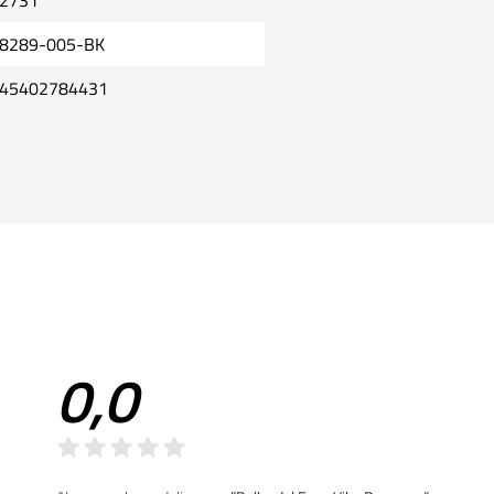
2731
8289-005-BK
45402784431
0,0