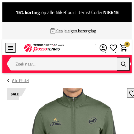
15% korting
op alle NikeCourt items! Code:
NIKE15
Kies je eigen bezorgdag
0
Verlanglijstj
Winkel
Zoek naar...
Zoeke
Alle Padel
SALE
T