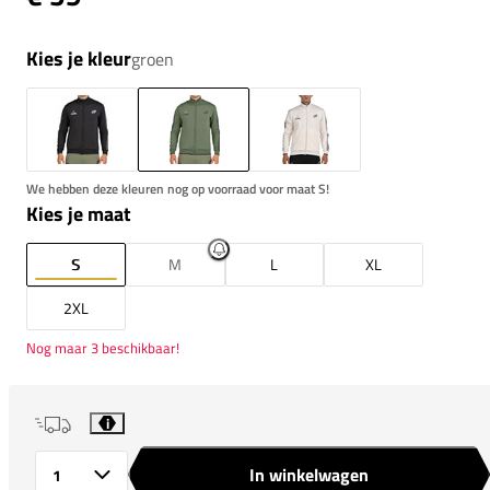
Kies je kleur
groen
We hebben deze kleuren nog op voorraad voor maat S!
Kies je maat
S
M
L
XL
2XL
Nog maar 3 beschikbaar!
i
In winkelwagen
Aantal