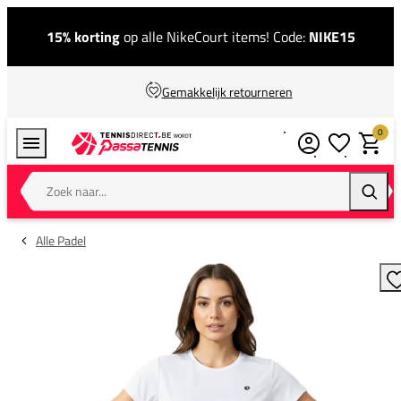
15% korting
op alle NikeCourt items! Code:
NIKE15
Gemakkelijk retourneren
0
Verlanglijstj
Winkel
Zoek naar...
Zoeke
Alle Padel
T