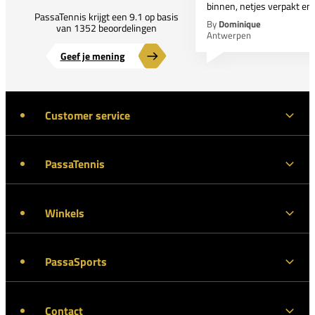
binnen, netjes verpakt en..
PassaTennis krijgt een 9.1 op basis
By
Dominique
van 1352 beoordelingen
Antwerpen
Geef je mening
Customer service
PassaTennis
Winkels
PassaSports
Contact