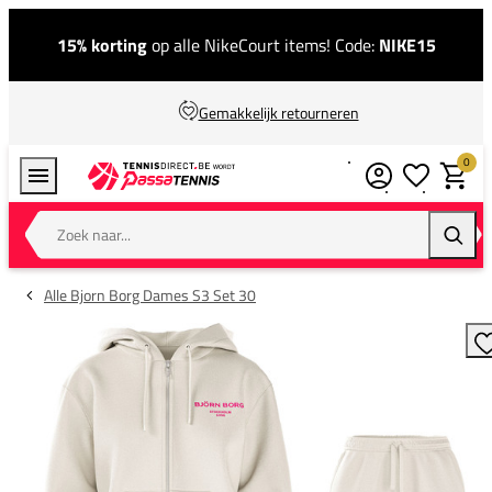
15% korting
op alle NikeCourt items! Code:
NIKE15
Gemakkelijk retourneren
0
Verlanglijstj
Winkel
Zoek naar...
Zoeke
Alle Bjorn Borg Dames S3 Set 30
T