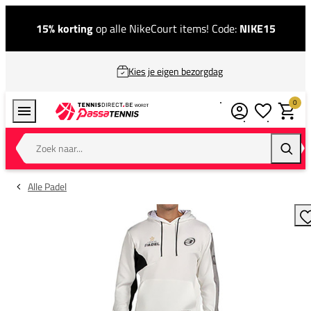
15% korting
op alle NikeCourt items! Code:
NIKE15
Kies je eigen bezorgdag
0
Verlanglijstj
Winkel
Zoek naar...
Zoeke
Alle Padel
T