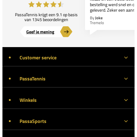
bestelling werd snel en co
geleverd. Zeker een aanra
PassaTennis krijgt een 9.1 op basis
By
Joke
van 1345 beoordelingen
Tremelo
Geef je mening
Customer service
PassaTennis
Winkels
PassaSports