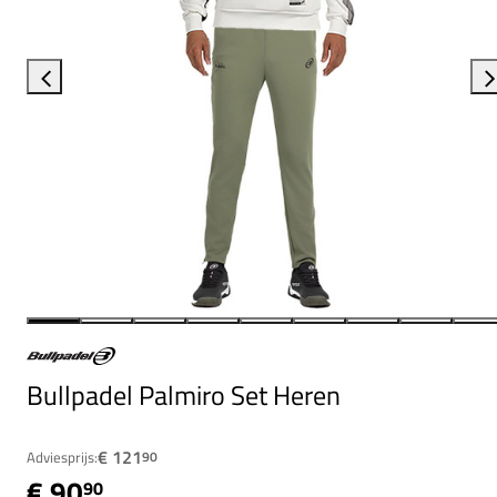
Bullpadel Palmiro Set Heren
€ 121
Adviesprijs:
90
€ 90
90