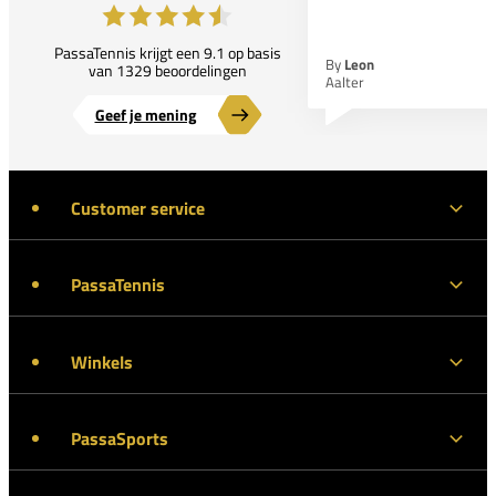
PassaTennis krijgt een 9.1 op basis
By
Leon
van 1329 beoordelingen
Aalter
Geef je mening
Customer service
PassaTennis
Winkels
PassaSports