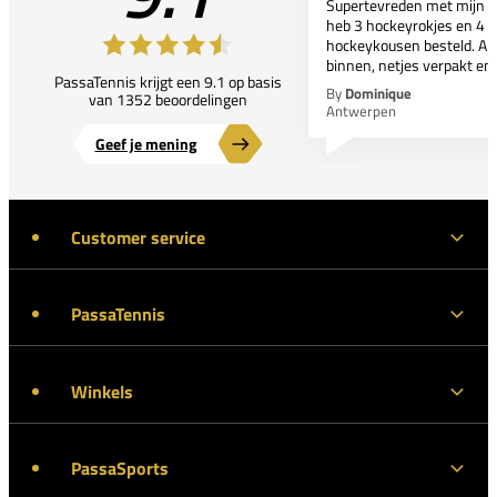
Supertevreden met mijn bes
heb 3 hockeyrokjes en 4 p
hockeykousen besteld. All
binnen, netjes verpakt en..
PassaTennis krijgt een 9.1 op basis
By
Dominique
van 1352 beoordelingen
Antwerpen
Geef je mening
Customer service
PassaTennis
Winkels
PassaSports