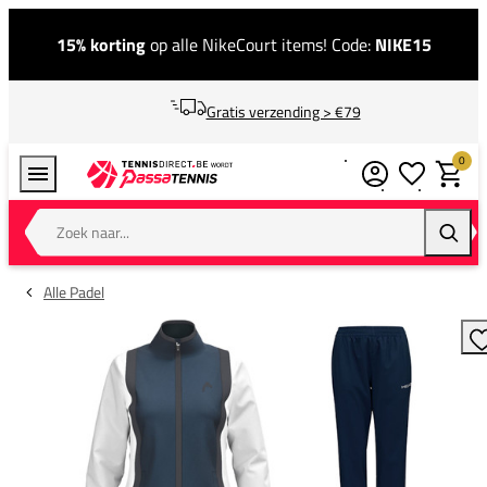
15% korting
op alle NikeCourt items! Code:
NIKE15
Gratis verzending > €79
0
Verlanglijstj
Winkel
Zoek naar...
Zoeke
Alle Padel
T