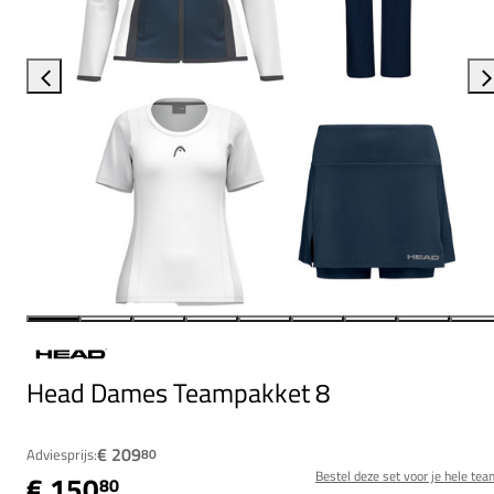
Head Dames Teampakket 8
€ 209
Adviesprijs:
80
Bestel deze set voor je hele tea
€ 150
80