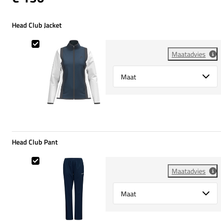
Head Club Jacket
Head Club Jacket
Maatadvies
Select {option} for {name}
Head Club Pant
Head Club Pant
Maatadvies
Select {option} for {name}