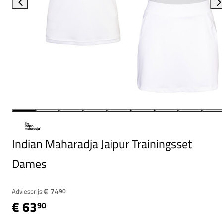
Indian Maharadja Jaipur Trainingsset
Dames
€ 74
Adviesprijs:
90
€ 63
90