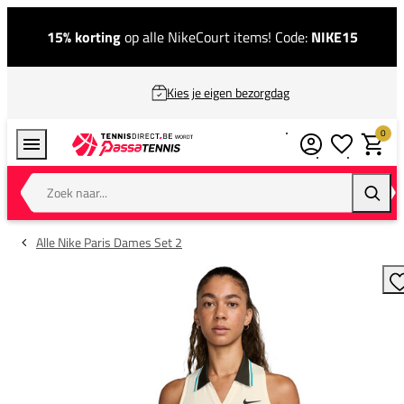
15% korting
op alle NikeCourt items! Code:
NIKE15
Kies je eigen bezorgdag
0
Verlanglijstj
Winkel
Zoek naar...
Zoeke
Alle Nike Paris Dames Set 2
T