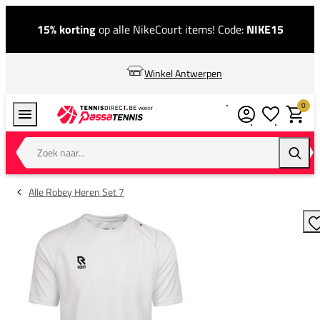
15% korting
op alle NikeCourt items! Code:
NIKE15
Winkel Antwerpen
0
Verlanglijstj
Winkel
Zoek naar...
Zoeke
Alle Robey Heren Set 7
T