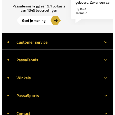
geleverd. Zeker een aanra
PassaTennis krijgt een 9.1 op basis
By
Joke
van 1345 beoordelingen
Tremelo
Geef je mening
Customer service
PassaTennis
Winkels
PassaSports
Contact