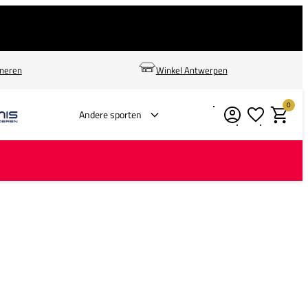
rneren
Winkel Antwerpen
0
Verlanglijstje
Winkelm
Andere sporten