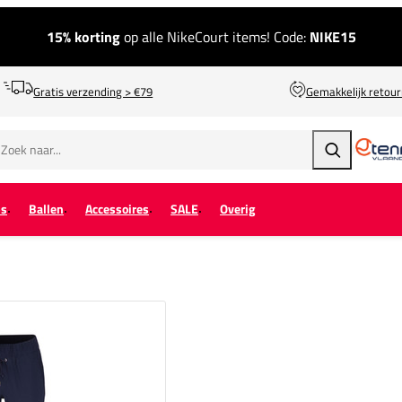
15% korting
op alle NikeCourt items! Code:
NIKE15
Gratis verzending > €79
Gemakkelijk retou
Zoeken
ps
Ballen
Accessoires
SALE
Overig