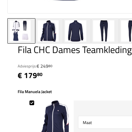
Fila CHC Dames Teamkleding
€ 249
Adviesprijs:
80
€ 179
80
Fila Manuela Jacket
Fila Manuela Jacket
Select {option} for {name}