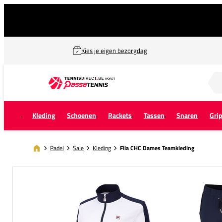
Kies je eigen bezorgdag
Zoek naar...
Kleding
Schoenen
Rackets
Tassen
Snaren
Gri
Padel
Sale
Kleding
Fila CHC Dames Teamkleding