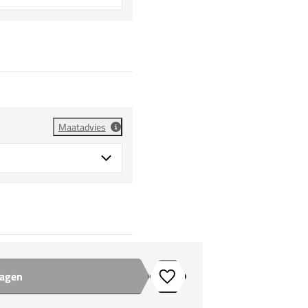
Maatadvies
wagen
Toevoegen aan verlanglijstje