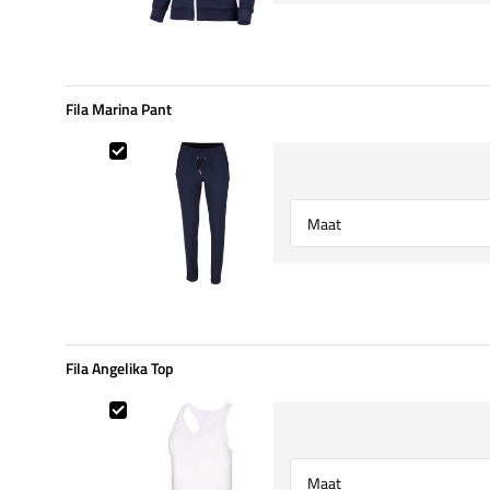
Fila Marina Pant
Fila Marina Pant
Select {option} for {name}
Fila Angelika Top
Fila Angelika Top
Select {option} for {name}