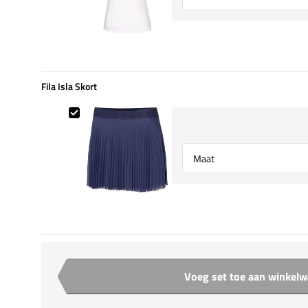
Fila Isla Skort
Fila Isla Skort
Select {option} for {name}
Voeg set toe aan winkel
Aantal