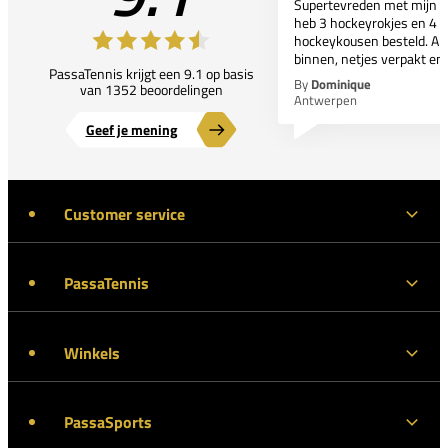
Supertevreden met mijn bes
heb 3 hockeyrokjes en 4 p
hockeykousen besteld. All
binnen, netjes verpakt en..
PassaTennis krijgt een 9.1 op basis
By
Dominique
van 1352 beoordelingen
Antwerpen
Geef je mening
Customer service
PassaTennis
Winkels
PassaSports