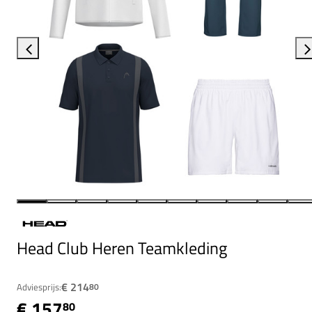
Head Club Heren Teamkleding
€ 214
Adviesprijs:
80
€ 157
80