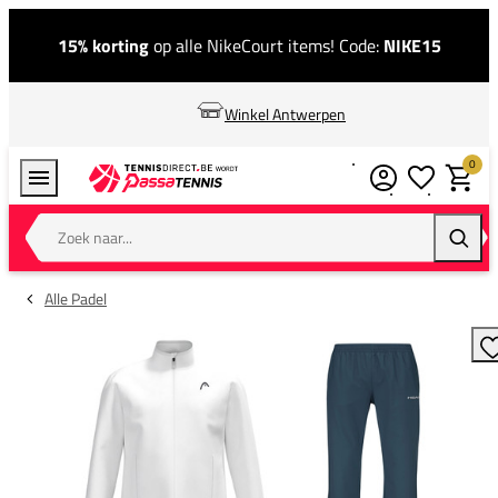
15% korting
op alle NikeCourt items! Code:
NIKE15
Winkel Antwerpen
0
Verlanglijstj
Winkel
Zoek naar...
Zoeke
Alle Padel
T