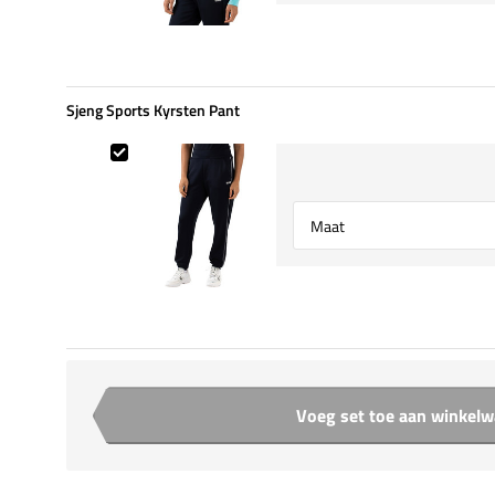
Sjeng Sports Kyrsten Pant
Sjeng Sports Kyrsten Pant
Select {option} for {name}
Voeg set toe aan winkel
Aantal