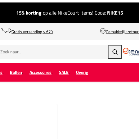
15% korting
op alle NikeCourt items! Code:
NIKE15
Gratis verzending > €79
Gemakkelijk retou
Zoeken
ps
Ballen
Accessoires
SALE
Overig