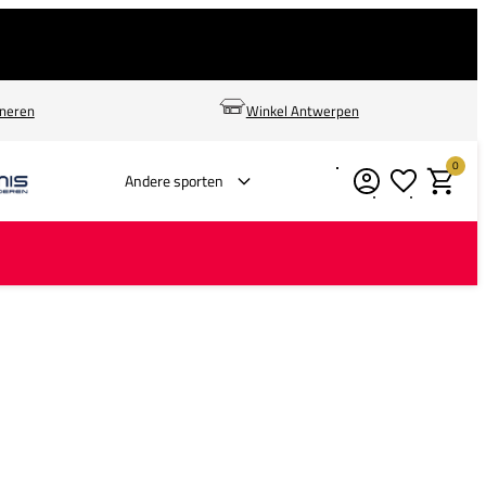
rneren
Winkel Antwerpen
0
Verlanglijstje
Winkelm
Andere sporten