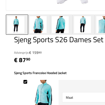
Sjeng Sports S26 Dames Set
€ 159
Adviesprijs:
90
€ 87
90
Sjeng Sports Francoise Hooded Jacket
Sjeng Sports Francoise Hooded Jacket
Select {option} for {name}