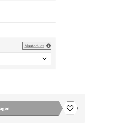
Maatadvies
wagen
Toevoegen aan verlanglijstje