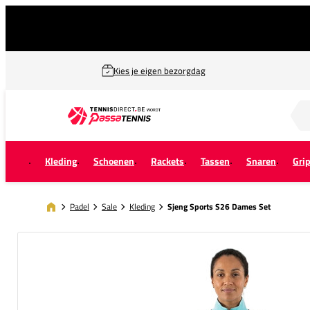
Kies je eigen bezorgdag
Zoek naar...
Kleding
Schoenen
Rackets
Tassen
Snaren
Gri
Padel
Sale
Kleding
Sjeng Sports S26 Dames Set