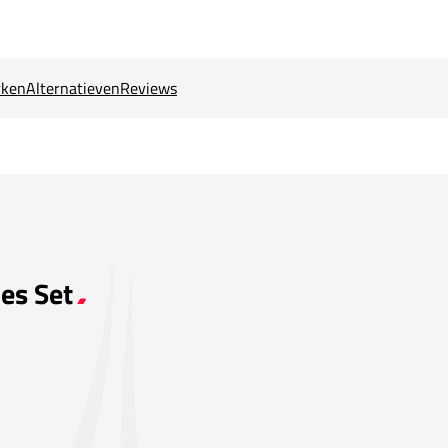
ken
Alternatieven
Reviews
es Set