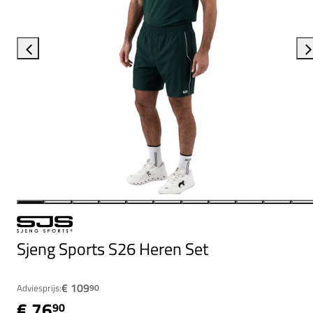
Sjeng Sports S26 Heren Set
€ 109
Adviesprijs:
90
€ 76
90