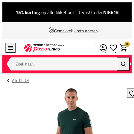
15% korting
op alle NikeCourt items! Code:
NIKE15
Gemakkelijk retourneren
0
Verlanglijstj
Winkel
Zoek naar...
Zoeke
Alle Padel
T