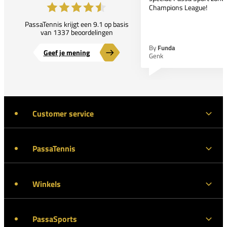
Champions League!
PassaTennis krijgt een 9.1 op basis
van 1337 beoordelingen
By
Funda
Geef je mening
Genk
Customer service
PassaTennis
Winkels
PassaSports