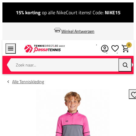
15% korting
op alle NikeCourt items! Code:
NIKE15
Winkel Antwerpen
0
Verlanglijstj
Winkel
Zoek naar...
Zoeke
Alle Tenniskleding
T