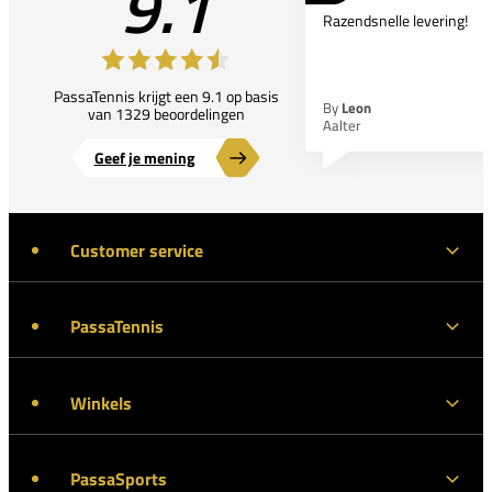
9.1
Razendsnelle levering!
PassaTennis krijgt een 9.1 op basis
By
Leon
van 1329 beoordelingen
Aalter
Geef je mening
Customer service
PassaTennis
Winkels
PassaSports