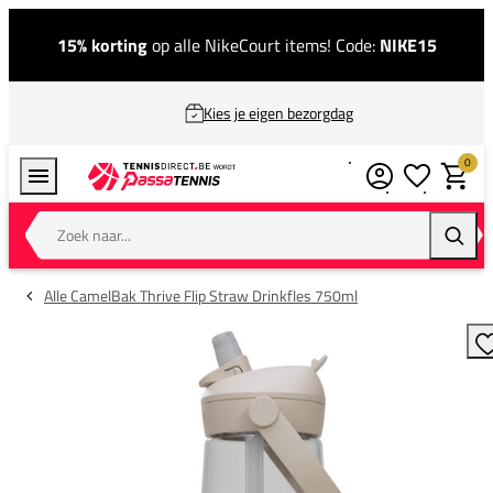
15% korting
op alle NikeCourt items! Code:
NIKE15
Kies je eigen bezorgdag
0
Verlanglijstj
Winkel
Zoek naar...
Zoeke
Alle CamelBak Thrive Flip Straw Drinkfles 750ml
T