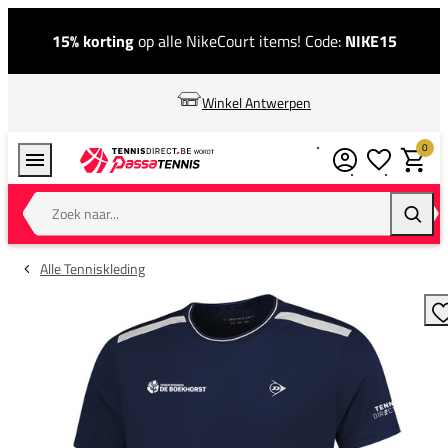
15% korting
op alle NikeCourt items! Code:
NIKE15
Winkel Antwerpen
0
Verlanglijstj
Winkel
Zoek naar...
Zoeke
Alle Tenniskleding
T