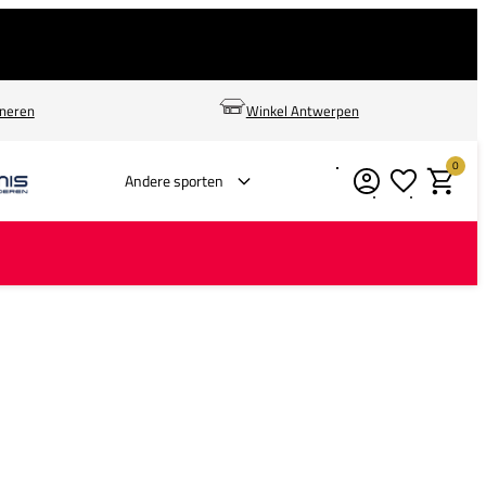
rneren
Winkel Antwerpen
0
Verlanglijstje
Winkelm
Andere sporten