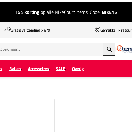
15% korting
op alle NikeCourt items! Code:
NIKE15
Gratis verzending > €79
Gemakkelijk retou
Zoeken
ps
Ballen
Accessoires
SALE
Overig