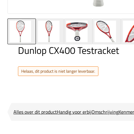
Dunlop CX400 Testracket
Helaas, dit product is niet langer leverbaar.
Alles over dit product
Handig voor erbij
Omschrijving
Kenmer