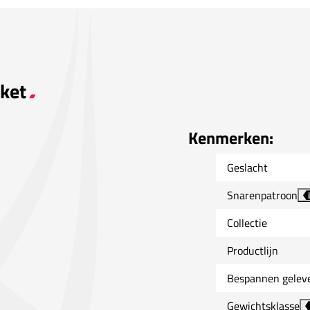
cket
Kenmerken:
Geslacht
Snarenpatroon
i
Collectie
Productlijn
Bespannen gelev
Gewichtsklasse