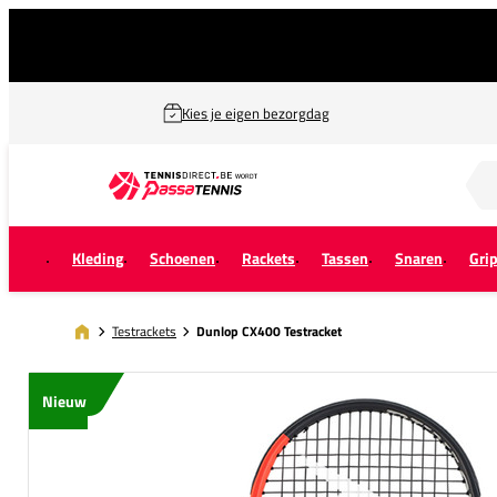
Kies je eigen bezorgdag
Zoek naar...
Kleding
Schoenen
Rackets
Tassen
Snaren
Gri
Testrackets
Dunlop CX400 Testracket
Nieuw