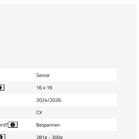
Senior
16 x 19
2024/2026
CX
erd?
Bespannen
i
281g - 300g
i