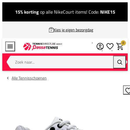
15% korting
op alle NikeCourt items! Code:
NIKE15
Kies je eigen bezorgdag
0
Verlanglijstj
Winkel
Zoek naar...
Zoeke
Alle Tennisschoenen
T