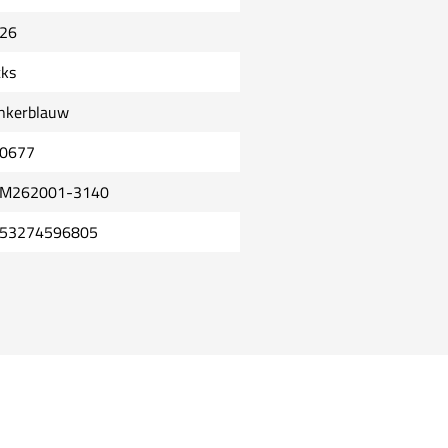
26
cks
nkerblauw
0677
M262001-3140
53274596805