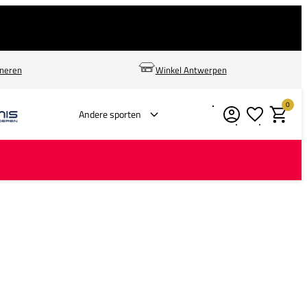
rneren
Winkel Antwerpen
0
Verlanglijstje
Winkelm
Andere sporten