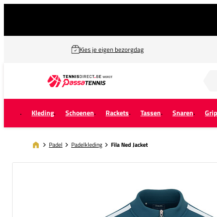
Kies je eigen bezorgdag
Zoek naar...
Kleding
Schoenen
Rackets
Tassen
Snaren
Gri
Padel
Padelkleding
Fila Ned Jacket