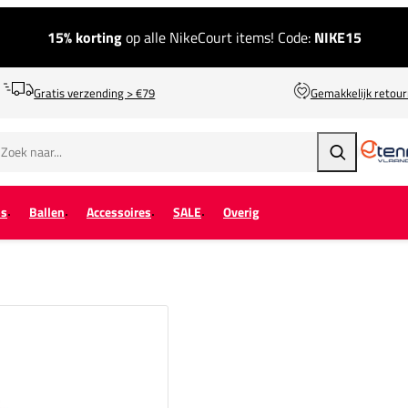
15% korting
op alle NikeCourt items! Code:
NIKE15
Gratis verzending > €79
Gemakkelijk retou
Zoeken
ps
Ballen
Accessoires
SALE
Overig