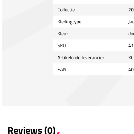
Collectie
20
Kledingtype
Ja
Kleur
do
SKU
41
Artikelcode leverancier
XC
EAN
40
Reviews (0)