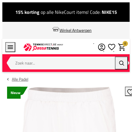
15% korting
op alle NikeCourt items! Code:
NIKE15
Winkel Antwerpen
0
Verlanglijstj
Winkel
Zoek naar...
Zoeke
Alle Padel
Nieuw
T