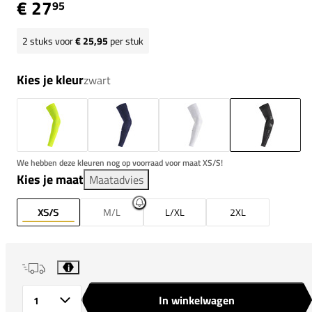
€ 27
95
2
stuks voor
€ 25,95
per stuk
Kies je kleur
zwart
We hebben deze kleuren nog op voorraad voor maat XS/S!
Kies je maat
Maatadvies
XS/S
M/L
L/XL
2XL
i
In winkelwagen
Aantal