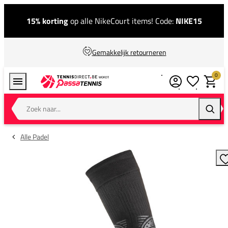
15% korting
op alle NikeCourt items! Code:
NIKE15
Gemakkelijk retourneren
0
Verlanglijstj
Winkel
Zoek naar...
Zoeke
Alle Padel
T