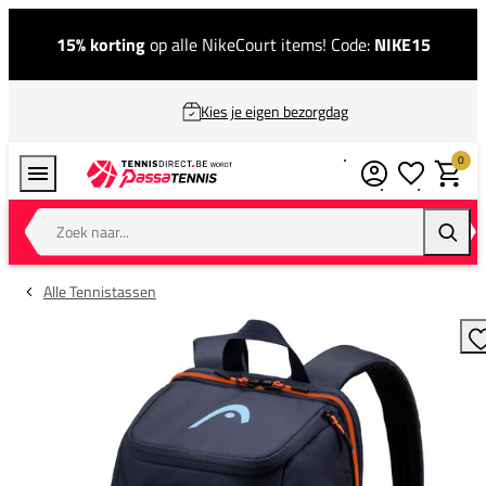
15% korting
op alle NikeCourt items! Code:
NIKE15
Kies je eigen bezorgdag
0
Verlanglijstj
Winkel
Zoek naar...
Zoeke
Alle Tennistassen
T