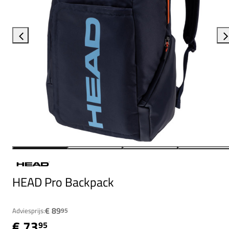
HEAD Pro Backpack
€ 89
Adviesprijs:
95
€ 73
95