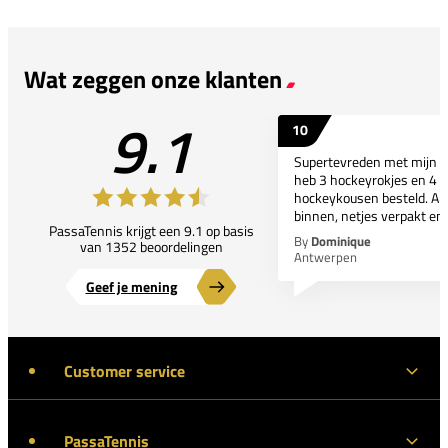
Wat zeggen onze klanten
9.1
10
Supertevreden met mijn bes
heb 3 hockeyrokjes en 4 p
hockeykousen besteld. All
binnen, netjes verpakt en..
PassaTennis krijgt een 9.1 op basis
By
Dominique
van 1352 beoordelingen
Antwerpen
Geef je mening
Customer service
PassaTennis