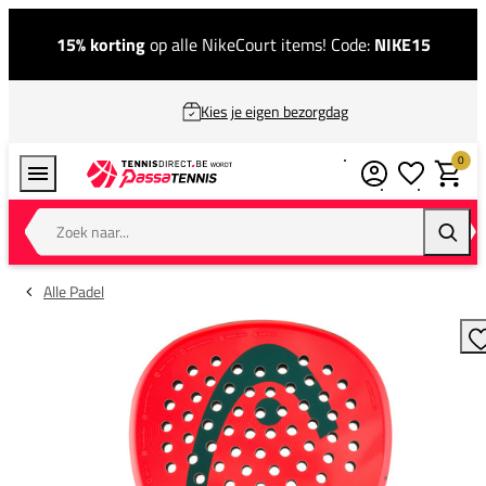
15% korting
op alle NikeCourt items! Code:
NIKE15
Kies je eigen bezorgdag
0
Verlanglijstj
Winkel
Zoek naar...
Zoeke
Alle Padel
T