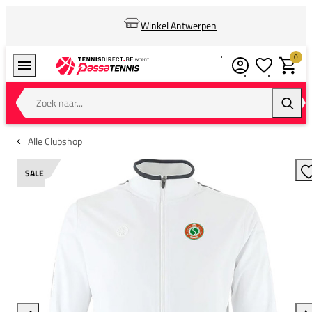
Winkel Antwerpen
0
Verlanglijstj
Winkel
Zoek naar...
Zoeke
Alle Clubshop
SALE
T