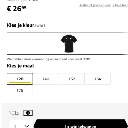
Bestel dit product voor je hele tea
€ 26
95
Kies je kleur
zwart
We hebben deze kleuren nog op voorraad voor maat 128!
Kies je maat
128
140
152
164
176
i
In winkelwagen
Aantal