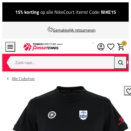
15% korting
op alle NikeCourt items! Code:
NIKE15
Gemakkelijk retourneren
0
Verlanglijstj
Winkel
Zoek naar...
Zoeke
Alle Clubshop
T