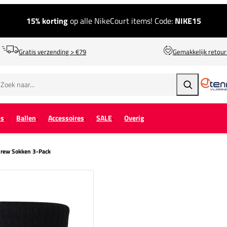
15% korting
op alle NikeCourt items! Code:
NIKE15
Gratis verzending > €79
Gemakkelijk retou
Zoeken
ps
Ballen
Accessoires
SALE
Overig
Crew Sokken 3-Pack