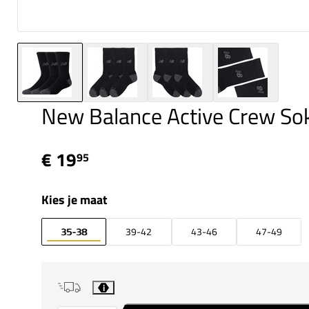
New Balance Active Crew So
€ 19
95
Kies je maat
35-38
39-42
43-46
47-49
i