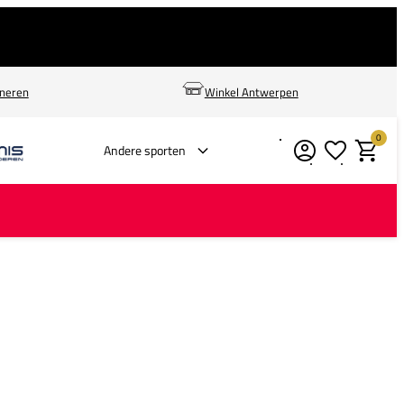
rneren
Winkel Antwerpen
0
Verlanglijstje
Winkelm
Andere sporten