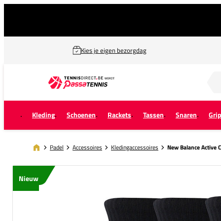
Kies je eigen bezorgdag
Zoek naar...
Kleding
Schoenen
Rackets
Tassen
Snaren
Gri
Padel
Accessoires
Kledingaccessoires
New Balance Active 
Nieuw