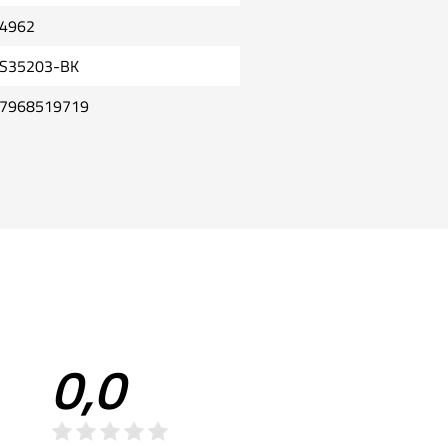
4962
S35203-BK
7968519719
0,0