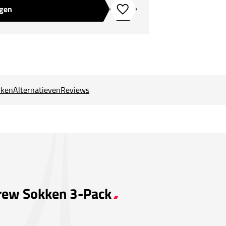
agen
Toevoegen aan verlanglijstje
ken
Alternatieven
Reviews
Crew Sokken 3-Pack