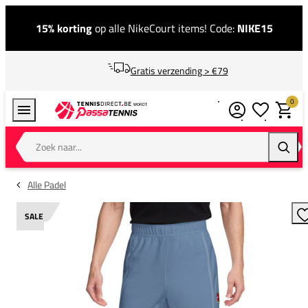
15% korting
op alle NikeCourt items! Code:
NIKE15
Gratis verzending > €79
0
Verlanglijstj
Winkel
Zoek naar...
Zoeke
Alle Padel
SALE
T