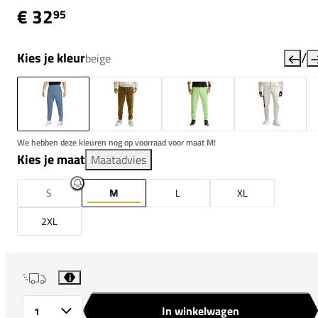
€ 32
95
/
Kies je kleur
beige
We hebben deze kleuren nog op voorraad voor maat M!
Kies je maat
Maatadvies
S
M
L
XL
2XL
i
In winkelwagen
Aantal