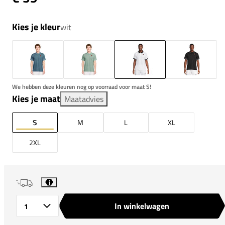
Kies je kleur
wit
We hebben deze kleuren nog op voorraad voor maat S!
Kies je maat
Maatadvies
S
M
L
XL
2XL
i
In winkelwagen
Aantal