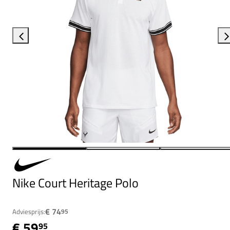
Nike Court Heritage Polo
€ 74
Adviesprijs:
95
€ 59
95