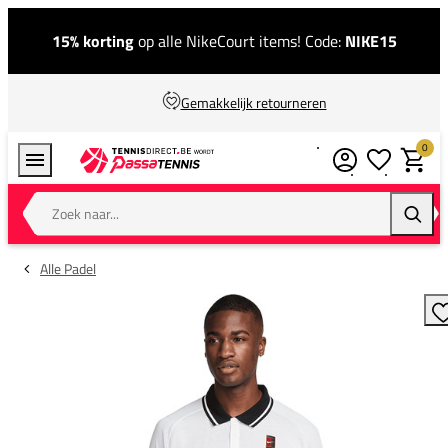
15% korting
op alle NikeCourt items! Code:
NIKE15
Gemakkelijk retourneren
0
Verlanglijstj
Winkel
Zoek naar...
Zoeke
Alle Padel
T