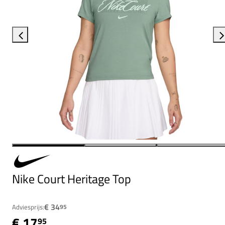
Nike Court Heritage Top
€ 34
Adviesprijs:
95
€ 17
95