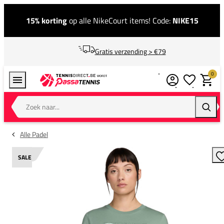
15% korting
op alle NikeCourt items! Code:
NIKE15
Gratis verzending > €79
0
Verlanglijstj
Winkel
Zoek naar...
Zoeke
Alle Padel
SALE
T