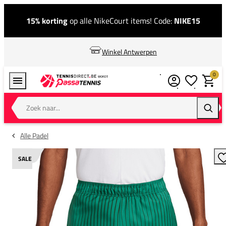
15% korting
op alle NikeCourt items! Code:
NIKE15
Winkel Antwerpen
0
Verlanglijstj
Winkel
Zoek naar...
Zoeke
Alle Padel
SALE
T