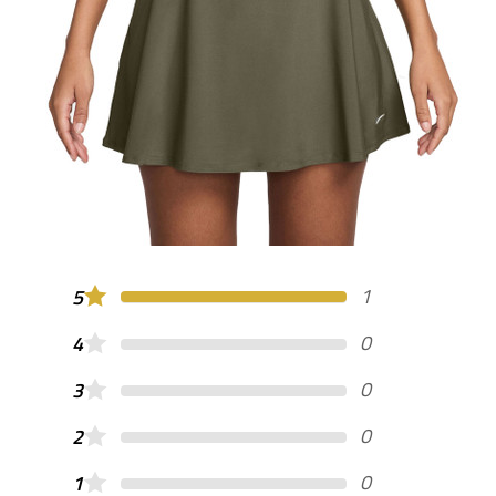
1
5
0
4
0
3
0
2
0
1