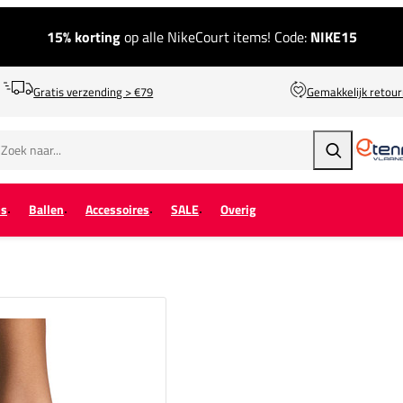
15% korting
op alle NikeCourt items! Code:
NIKE15
Gratis verzending > €79
Gemakkelijk retou
Zoeken
ps
Ballen
Accessoires
SALE
Overig