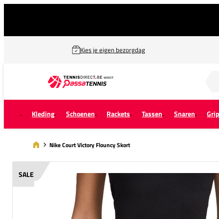
Kies je eigen bezorgdag
Zoek naar...
Kleding
Schoenen
Rackets
Tassen
Snaren
Gri
Nike Court Victory Flouncy Skort
SALE