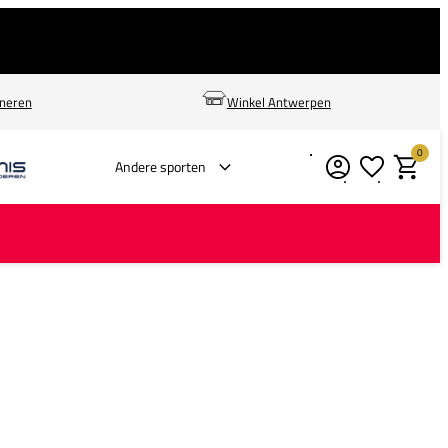
rneren
Winkel Antwerpen
0
Verlanglijstje
Winkelm
Andere sporten