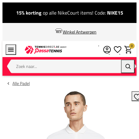
15% korting
op alle NikeCourt items! Code:
NIKE15
Winkel Antwerpen
0
Verlanglijstj
Winkel
Zoek naar...
Zoeke
Alle Padel
T