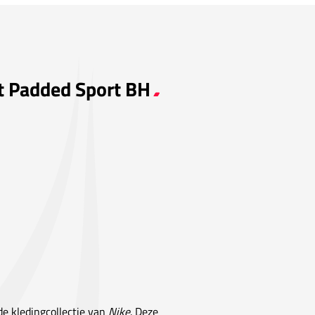
rt Padded Sport BH
 de kledingcollectie van
Nike
. Deze