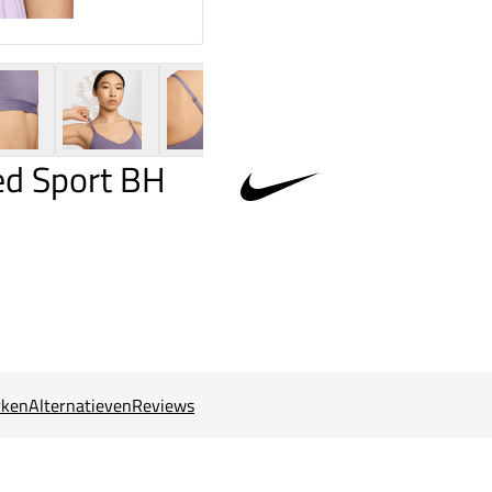
ed Sport BH
ken
Alternatieven
Reviews