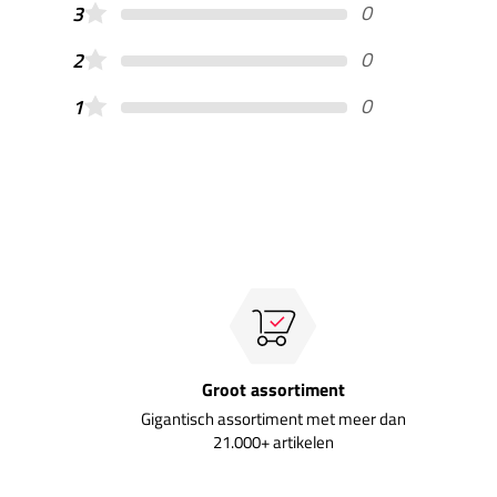
0
3
0
2
0
1
Groot assortiment
Gigantisch assortiment met meer dan
21.000+ artikelen