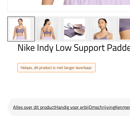
Nike Indy Low Support Padd
Helaas, dit product is niet langer leverbaar.
Alles over dit product
Handig voor erbij
Omschrijving
Kenmer