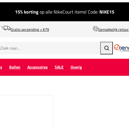
15% korting
op alle NikeCourt items! Code:
NIKE15
Gratis verzending > €79
Gemakkelijk retou
Zoeken
ps
Ballen
Accessoires
SALE
Overig