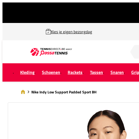
Kies je eigen bezorgdag
Zoek naar...
Kleding
Schoenen
Rackets
Tassen
Snaren
Gri
Nike Indy Low Support Padded Sport BH