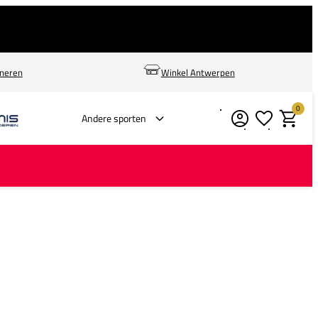
rneren
Winkel Antwerpen
0
Verlanglijstje
Winkelm
Andere sporten