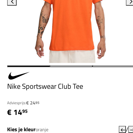
Nike Sportswear Club Tee
€ 24
Adviesprijs:
95
€ 14
95
/
Kies je kleur
oranje