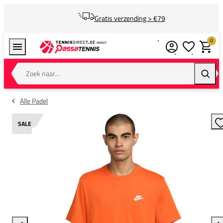
Gratis verzending > €79
0
Verlanglijstj
Winkel
Zoek naar...
Zoeke
Alle Padel
SALE
T