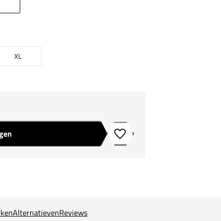
XL
agen
Toevoegen aan verlanglijstje
ken
Alternatieven
Reviews