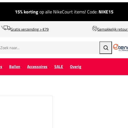
15% korting
op alle NikeCourt items! Code:
NIKE15
Gratis verzending > €79
Gemakkelijk retou
Zoeken
ps
Ballen
Accessoires
SALE
Overig