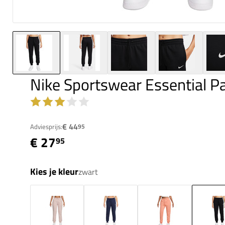
Nike Sportswear Essential P
€ 44
Adviesprijs:
95
€ 27
95
Kies je kleur
zwart