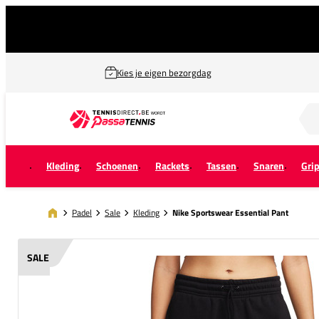
Kies je eigen bezorgdag
Zoek naar...
Kleding
Schoenen
Rackets
Tassen
Snaren
Gri
Padel
Sale
Kleding
Nike Sportswear Essential Pant
SALE