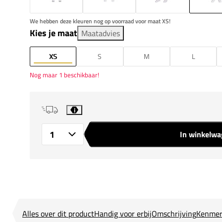
We hebben deze kleuren nog op voorraad voor maat XS!
Kies je maat
Maatadvies
XS
S
M
L
Nog maar 1 beschikbaar!
i
In winkelw
Aantal
Alles over dit product
Handig voor erbij
Omschrijving
Kenmer