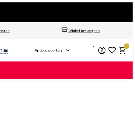
rneren
Winkel Antwerpen
0
Verlanglijstje
Winkelm
Andere sporten