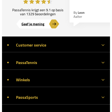
PassaTennis krijgt een 9.1 op basis
By
Leon
van 1329 beoordelingen
Aalter
Geef je mening
Customer service
PassaTennis
Winkels
PassaSports