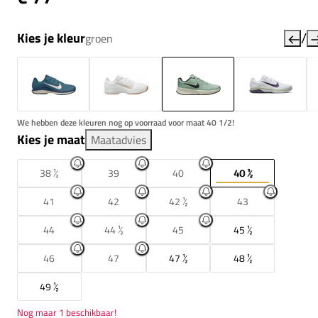
/
Kies je kleur
groen
We hebben deze kleuren nog op voorraad voor maat 40 1/2!
Kies je maat
Maatadvies
38 ½
39
40
40 ½
41
42
42 ½
43
44
44 ½
45
45 ½
46
47
47 ½
48 ½
49 ½
Nog maar 1 beschikbaar!