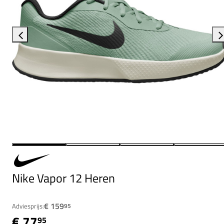
Nike Vapor 12 Heren
€ 159
Adviesprijs:
95
€ 77
95