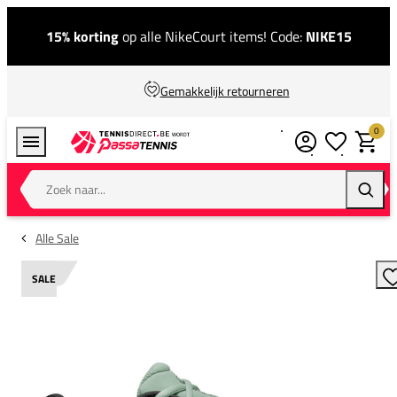
15% korting
op alle NikeCourt items! Code:
NIKE15
Gemakkelijk retourneren
0
Verlanglijstj
Winkel
Zoek naar...
Zoeke
Alle Sale
SALE
T