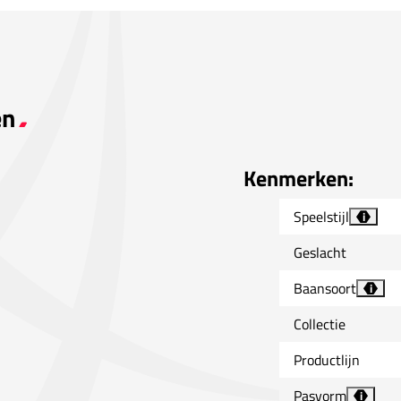
en
Kenmerken:
Speelstijl
i
Geslacht
Baansoort
i
Collectie
Productlijn
Pasvorm
i