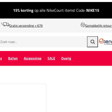
15% korting
op alle NikeCourt items! Code:
NIKE15
Gratis verzending > €79
Gemakkelijk retou
Zoeken
ps
Ballen
Accessoires
SALE
Overig