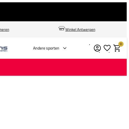
rneren
Winkel Antwerpen
0
Verlanglijstje
Winkelm
Andere sporten