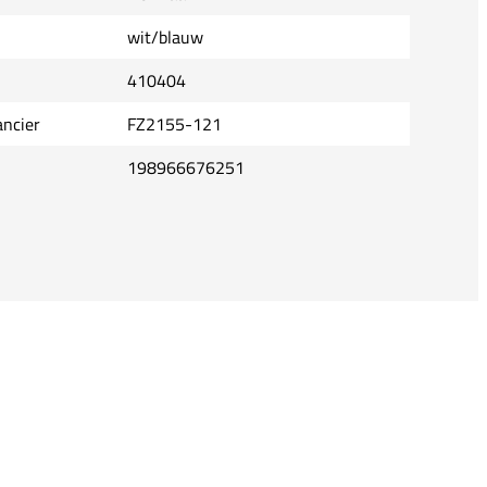
wit/blauw
410404
ancier
FZ2155-121
198966676251