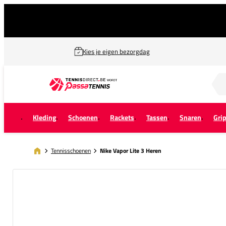
Kies je eigen bezorgdag
Zoek naar...
Kleding
Schoenen
Rackets
Tassen
Snaren
Gri
Tennisschoenen
Nike Vapor Lite 3 Heren