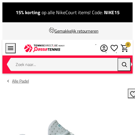
15% korting
op alle NikeCourt items! Code:
NIKE15
Gemakkelijk retourneren
0
Verlanglijstj
Winkel
Zoek naar...
Zoeke
Alle Padel
T