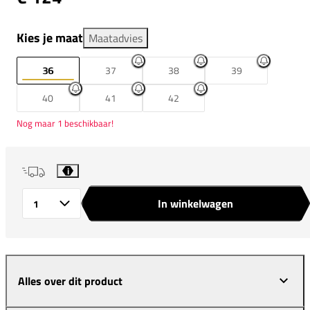
Kies je maat
Maatadvies
36
37
38
39
40
41
42
Nog maar 1 beschikbaar!
i
In winkelwagen
Aantal
Alles over dit product