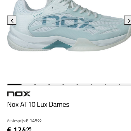
Nox AT10 Lux Dames
€ 145
Adviesprijs:
00
€ 124
95