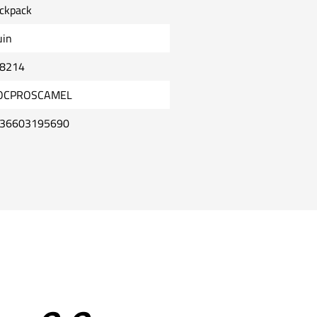
ckpack
uin
8214
OCPROSCAMEL
36603195690