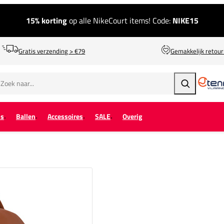
15% korting
op alle NikeCourt items! Code:
NIKE15
Gratis verzending > €79
Gemakkelijk retou
Zoeken
ps
Ballen
Accessoires
SALE
Overig