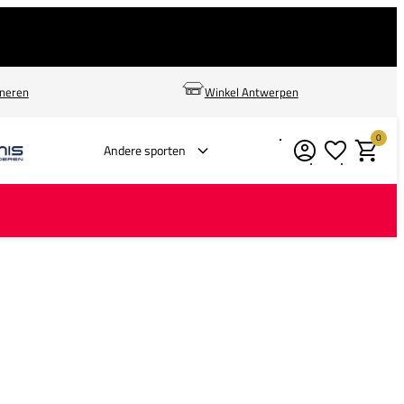
rneren
Winkel Antwerpen
0
Verlanglijstje
Winkelm
Andere sporten