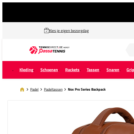
Kies je eigen bezorgdag
Zoek naar...
Kleding
Schoenen
Rackets
Tassen
Snaren
Gri
Padel
Padeltassen
Nox Pro Series Backpack