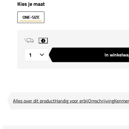
Kies je maat
ONE-SIZE
i
In winkelw
Aantal
Alles over dit product
Handig voor erbij
Omschrijving
Kenmer