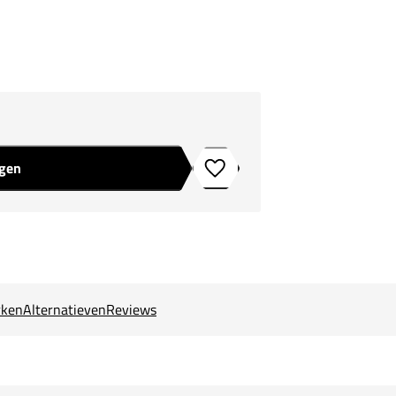
agen
Toevoegen aan verlanglijstje
ken
Alternatieven
Reviews