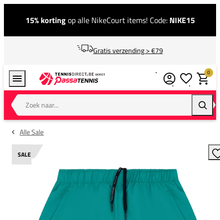
15% korting
op alle NikeCourt items! Code:
NIKE15
Gratis verzending > €79
0
Verlanglijstj
Winkel
Zoek naar...
Zoeke
Alle Sale
SALE
T