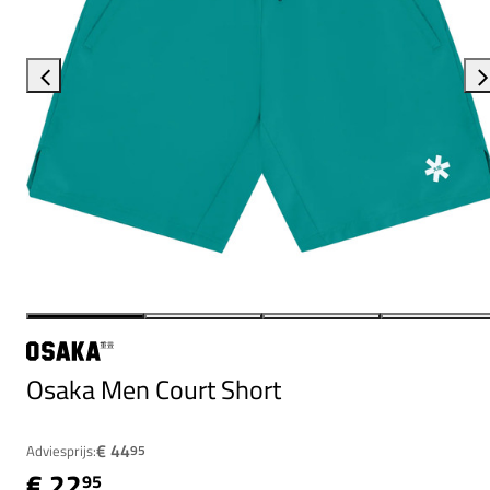
Osaka Men Court Short
€ 44
Adviesprijs:
95
€ 22
95