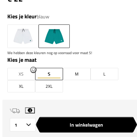
Kies je kleur
blauw
We hebben deze kleuren nog op voorraad voor maat S!
Kies je maat
XS
S
M
L
XL
2XL
i
In winkelwagen
Aantal