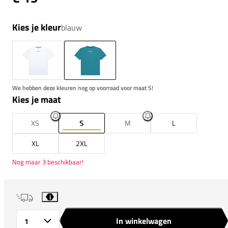
Kies je kleur
blauw
We hebben deze kleuren nog op voorraad voor maat S!
Kies je maat
XS
S
M
L
XL
2XL
Nog maar 3 beschikbaar!
i
In winkelwagen
Aantal