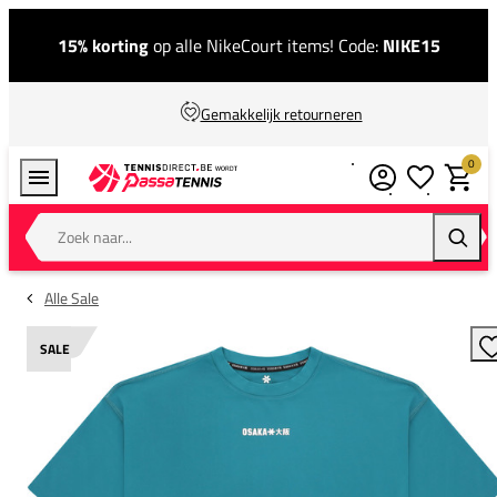
15% korting
op alle NikeCourt items! Code:
NIKE15
Gemakkelijk retourneren
0
Verlanglijstj
Winkel
Zoek naar...
Zoeke
Alle Sale
SALE
T