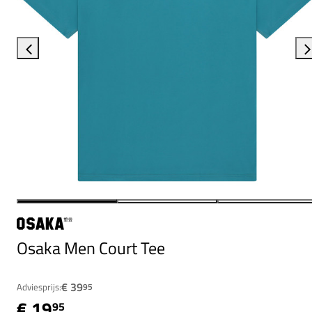
Osaka Men Court Tee
€ 39
Adviesprijs:
95
€ 19
95