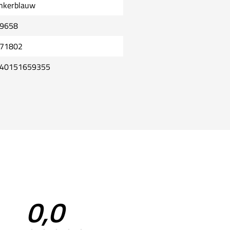
nkerblauw
9658
71802
40151659355
0,0