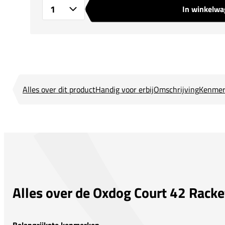
In winkelw
Aantal
Alles over dit product
Handig voor erbij
Omschrijving
Kenmer
Alles over de Oxdog Court 42 Rack