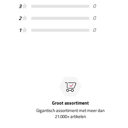
0
3
0
2
0
1
Groot assortiment
Gigantisch assortiment met meer dan
21.000+ artikelen