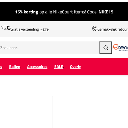
15% korting
op alle NikeCourt items! Code:
NIKE15
Gratis verzending > €79
Gemakkelijk retou
Zoeken
ps
Ballen
Accessoires
SALE
Overig