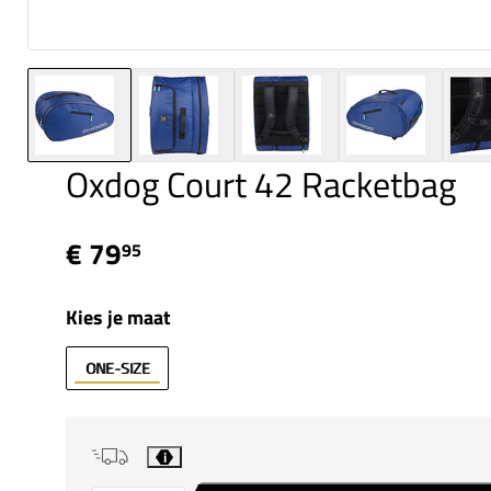
Oxdog Court 42 Racketbag
€ 79
95
Kies je maat
ONE-SIZE
i