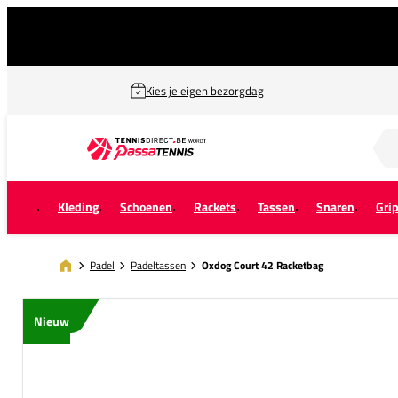
Kies je eigen bezorgdag
Zoek naar...
Kleding
Schoenen
Rackets
Tassen
Snaren
Gri
Padel
Padeltassen
Oxdog Court 42 Racketbag
Nieuw