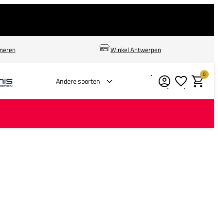
rneren
Winkel Antwerpen
0
Verlanglijstje
Winkelm
Andere sporten