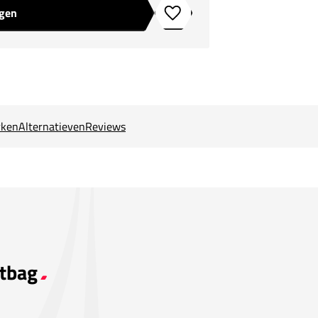
agen
Toevoegen aan verlanglijstje
ken
Alternatieven
Reviews
etbag