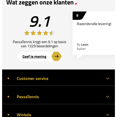
Wat zeggen onze klanten
9.1
9
Razendsnelle levering!
PassaTennis krijgt een 9.1 op basis
By
Leon
van 1329 beoordelingen
Aalter
Geef je mening
Customer service
PassaTennis
Winkels