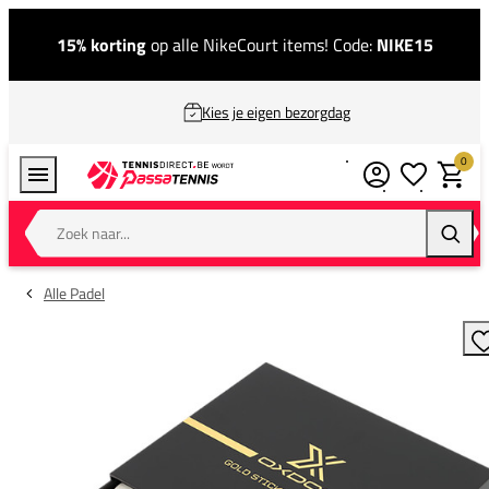
15% korting
op alle NikeCourt items! Code:
NIKE15
Kies je eigen bezorgdag
0
Verlanglijstj
Winkel
Zoek naar...
Zoeke
Alle Padel
T