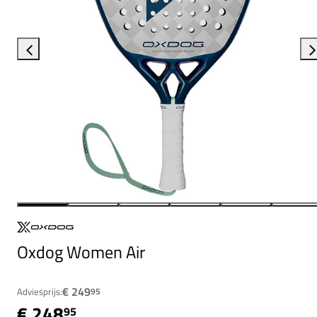
Oxdog Women Air
€ 249
Adviesprijs:
95
€ 248
95