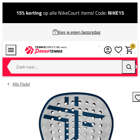
15% korting
op alle NikeCourt items! Code:
NIKE15
Kies je eigen bezorgdag
0
Verlanglijstj
Winkel
Zoek naar...
Zoeke
Alle Padel
T