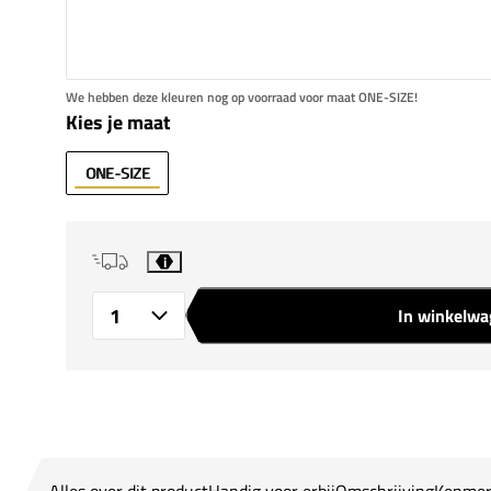
We hebben deze kleuren nog op voorraad voor maat ONE-SIZE!
Kies je maat
ONE-SIZE
i
In winkelw
Aantal
Alles over dit product
Handig voor erbij
Omschrijving
Kenmer