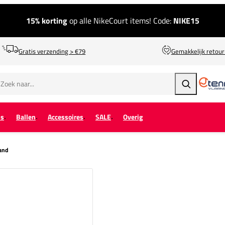
15% korting
op alle NikeCourt items! Code:
NIKE15
Gratis verzending > €79
Gemakkelijk retou
Zoeken
ps
Ballen
Accessoires
SALE
Overig
band