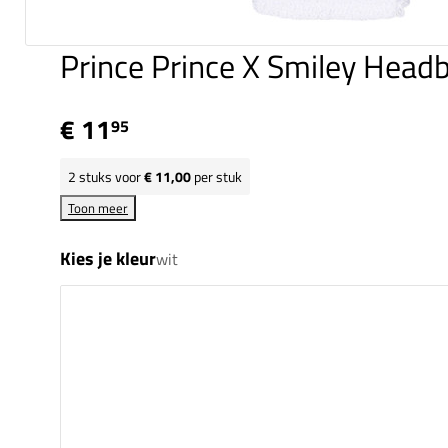
Prince Prince X Smiley Head
€ 11
95
2
stuks voor
€ 11,00
per stuk
Toon meer
Kies je kleur
wit