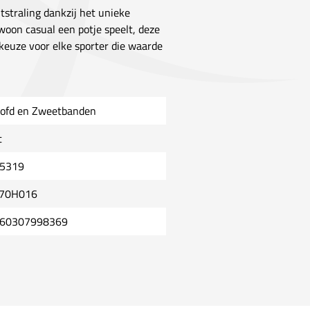
tstraling dankzij het unieke
woon casual een potje speelt, deze
euze voor elke sporter die waarde
ofd en Zweetbanden
t
5319
70H016
60307998369