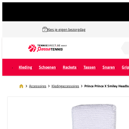
Kies je eigen bezorgdag
Zoek naar...
Kleding
Schoenen
Rackets
Tassen
Snaren
Gri
Accessoires
Kledingaccessoires
Prince Prince X Smiley Head