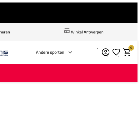
rneren
Winkel Antwerpen
0
Verlanglijstje
Winkelm
Andere sporten