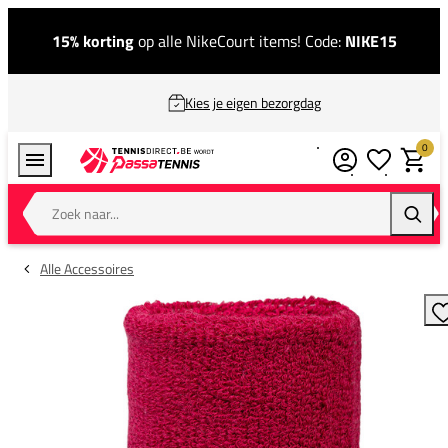
15% korting
op alle NikeCourt items! Code:
NIKE15
Kies je eigen bezorgdag
0
Verlanglijstj
Winkel
Zoek naar...
Zoeke
Alle Accessoires
T